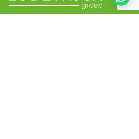
Beechavenue 139, 1119 RB Schiphol-Rijk
Grote Voort 247, 8041 BL Zwolle
085 401 05 67
info@lodewijckgroep.nl
Lodewijck Groep is NEN4400-1 gecertificeerd.
Volg ons