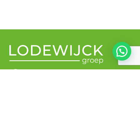
Beechavenue 139, 1119 RB Schiphol-Rijk
Grote Voort 247, 8041 BL Zwolle
085 401 05 67
info@lodewijckgroep.nl