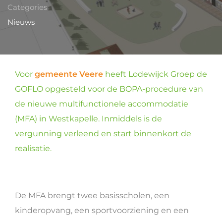
Categories
Nieuws
Voor
gemeente Veere
heeft Lodewijck Groep de
GOFLO opgesteld voor de BOPA-procedure van
de nieuwe multifunctionele accommodatie
(MFA) in Westkapelle. Inmiddels is de
vergunning verleend en start binnenkort de
realisatie.
De MFA brengt twee basisscholen, een
kinderopvang, een sportvoorziening en een