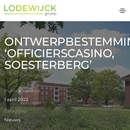
ONTWERPBESTEMMI
‘OFFICIERSCASINO,
SOESTERBERG’
Publication date
1 april 2022
Categories
Nieuws