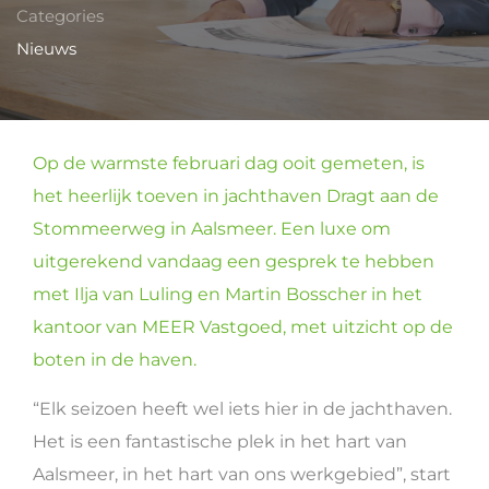
Categories
Nieuws
Op de warmste februari dag ooit gemeten, is
het heerlijk toeven in jachthaven Dragt aan de
Stommeerweg in Aalsmeer. Een luxe om
uitgerekend vandaag een gesprek te hebben
met Ilja van Luling en Martin Bosscher in het
kantoor van MEER Vastgoed, met uitzicht op de
boten in de haven.
“Elk seizoen heeft wel iets hier in de jachthaven.
Het is een fantastische plek in het hart van
Aalsmeer, in het hart van ons werkgebied”, start