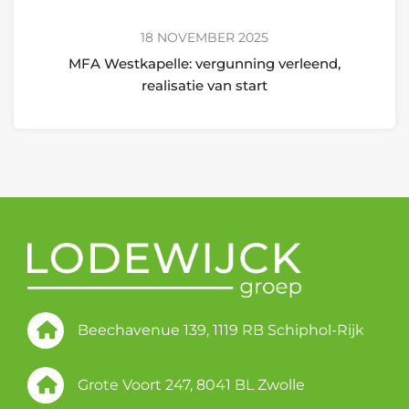
18 NOVEMBER 2025
MFA Westkapelle: vergunning verleend,
realisatie van start
Beechavenue 139, 1119 RB Schiphol-Rijk
Grote Voort 247, 8041 BL Zwolle