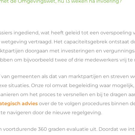
en met de Omgevingswet, nu 13 weken na invoering?
dossiers ingediend, wat heeft geleid tot een overspoel
we wetgeving vertraagd. Het capaciteitsgebrek ontstaat
marktpartijen doorgaan met investeringen en vergunnin
ebben om bijvoorbeeld twee of drie medewerkers vrij te
ief van gemeenten als dat van marktpartijen en streven w
exe situaties. Onze rol omvat begeleiding waar mogelijk
anieren om het proces te versnellen en bij te dragen aa
rategisch advies
over de te volgen procedures binnen d
te navigeren door de nieuwe regelgeving.
voortdurende 360 graden evaluatie uit. Doordat we inte