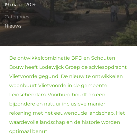
19 maart 2019
Categories
Nieuws
De ontwikkelcombinatie BPD en Schouten
Bouw heeft Lodewijck Groep de adviesopdracht
Vlietvoorde gegund! De nieuw te ontwikkelen
woonbuurt Vlietvoorde in de gemeente
Leidschendam-Voorburg houdt op een
bijzondere en natuur inclusieve manier
rekening met het eeuwenoude landschap. Het
waardevolle landschap en de historie worden
optimaal benut.