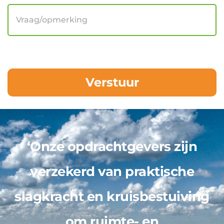
‘Onze opdrachtgevers zijn
verzekerd van praktische
slagkracht en kruisbestuiving
om ruimte- en