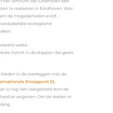
 in het centrum van Eindhoven een
ten te realiseren in Eindhoven. Voor
rin de mogelijkheden en/of -
 noodzakelijke ecologische
maken.
ariseerd welke
vies inzicht in de stappen die gezet
.
e bieden in de overleggen met de
ternationale Knooppunt XL
et is nog niet vastgesteld door de
eid te vergroten. Om de doelen in
elang.