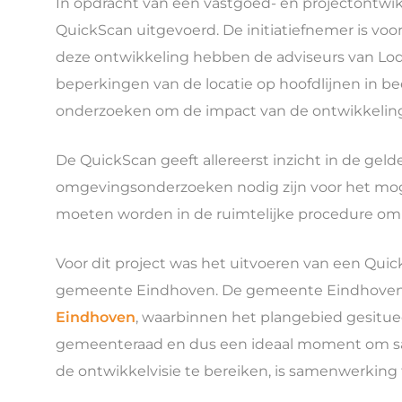
In opdracht van een vastgoed- en projectontwi
QuickScan uitgevoerd. De initiatiefnemer is voo
deze ontwikkeling hebben de adviseurs van Lod
beperkingen van de locatie op hoofdlijnen in be
onderzoeken om de impact van de ontwikkeling o
De QuickScan geeft allereerst inzicht in de gel
omgevingsonderzoeken nodig zijn voor het mogel
moeten worden in de ruimtelijke procedure om
Voor dit project was het uitvoeren van een Qu
gemeente Eindhoven. De gemeente Eindhoven is
Eindhoven
, waarbinnen het plangebied gesituee
gemeenteraad en dus een ideaal moment om sam
de ontwikkelvisie te bereiken, is samenwerking 