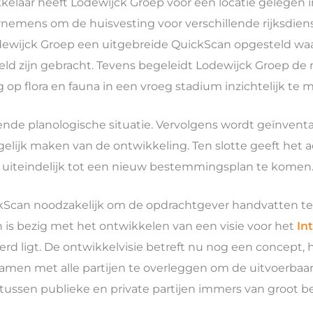
kkelaar heeft Lodewijck Groep voor een locatie gelegen
rnemens om de huisvesting voor verschillende rijksdiens
ewijck Groep een uitgebreide QuickScan opgesteld waa
eld zijn gebracht. Tevens begeleidt Lodewijck Groep de
p flora en fauna in een vroeg stadium inzichtelijk te 
dende planologische situatie. Vervolgens wordt geïnvent
ijk maken van de ontwikkeling. Ten slotte geeft het ad
 uiteindelijk tot een nieuw bestemmingsplan te komen
ickScan noodzakelijk om de opdrachtgever handvatten t
 bezig met het ontwikkelen van een visie voor het
In
rd ligt. De ontwikkelvisie betreft nu nog een concept, h
en met alle partijen te overleggen om de uitvoerbaarh
tussen publieke en private partijen immers van groot b